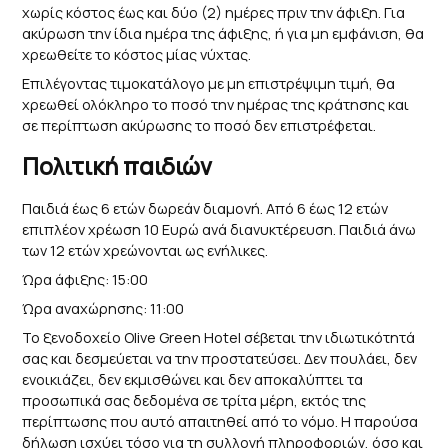
χωρίς κόστος έως και δύο (2) ημέρες πριν την άφιξη. Για
ακύρωση την ίδια ημέρα της άφιξης, ή για μη εμφάνιση, θα
χρεωθείτε το κόστος μίας νύχτας.
Επιλέγοντας τιμοκατάλογο με μη επιστρέψιμη τιμή, θα
χρεωθεί ολόκληρο το ποσό την ημέρας της κράτησης και
σε περίπτωση ακύρωσης το ποσό δεν επιστρέφεται.
Πολιτική παιδιών
Παιδιά έως 6 ετών δωρεάν διαμονή. Από 6 έως 12 ετών
επιπλέον χρέωση 10 Ευρώ ανά διανυκτέρευση. Παιδιά άνω
των 12 ετών χρεώνονται ως ενήλικες.
Ώρα άφιξης: 15:00
Ώρα αναχώρησης: 11:00
Το ξενοδοχείο Olive Green Hotel σέβεται την ιδιωτικότητά
σας και δεσμεύεται να την προστατεύσει. Δεν πουλάει, δεν
ενοικιάζει, δεν εκμισθώνει και δεν αποκαλύπτει τα
προσωπικά σας δεδομένα σε τρίτα μέρη, εκτός της
περίπτωσης που αυτό απαιτηθεί από το νόμο. Η παρούσα
δήλωση ισχύει τόσο για τη συλλογή πληροφοριών, όσο και