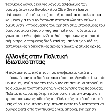
τεχνικούς λόγους και για λόγους ασφαλείας των
συστημάτων του Ξενοδοχείου Olive Green (server,
databases, δικτύου, κ.α.) και αξιοποιείται αποκλειστικά
και μόνο για τη συγκέντρωση στατιστικών στοιχείων. Η
διεύθυνση IP πρόσβασης του χρήστη στις ιστοσελίδες του
διαδικτυακού τόπου olivegreenhotel.com δύναται να
γνωστοποιηθεί εφόσον ζητηθεί - τηρουμένης της κατά
Νόμο προβλεπόμενης διαδικασίας - από τις αρμόδιες
αστυνομικές ή δικαστικές αρχές ή άλλες κρατικές αρχές.
Αλλαγές στην Πολιτική
Ιδιωτικότητας
Η πολιτική ιδιωτικότητας που αναφέρεται κατά την
επίσκεψή σας στο διαδικτυακό τόπο του ξενοδοχείου Lato
Boutique, ισχύει για την τρέχουσα επίσκεψη. Διατηρούμε
το δικαίωμα τροποποίησης ή κατάργησης της παρούσας
Πολιτικής χωρίς πρότερη ειδοποίηση, με την ανάρτηση
τροποποιημένης εκδοχής της Πολιτικής στο διαδικτυακό
μας χώρο. Σε αυτή την περίπτωση έχετε τη δυνατότητα να
διαγραφείτε από την πιθανώς νέα, απρόσμενη χρήση