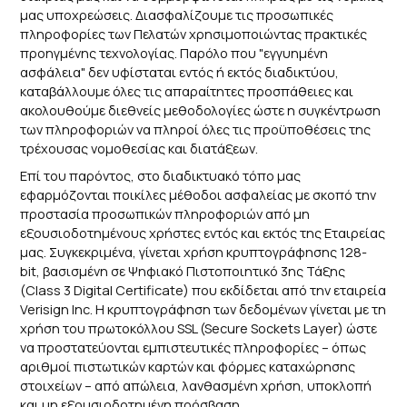
μας υποχρεώσεις. Διασφαλίζουμε τις προσωπικές
πληροφορίες των Πελατών χρησιμοποιώντας πρακτικές
προηγμένης τεχνολογίας. Παρόλο που "εγγυημένη
ασφάλεια" δεν υφίσταται εντός ή εκτός διαδικτύου,
καταβάλλουμε όλες τις απαραίτητες προσπάθειες και
ακολουθούμε διεθνείς μεθοδολογίες ώστε η συγκέντρωση
των πληροφοριών να πληροί όλες τις προϋποθέσεις της
τρέχουσας νομοθεσίας και διατάξεων.
Επί του παρόντος, στο διαδικτυακό τόπο μας
εφαρμόζονται ποικίλες μέθοδοι ασφαλείας με σκοπό την
προστασία προσωπικών πληροφοριών από μη
εξουσιοδοτημένους χρήστες εντός και εκτός της Εταιρείας
μας. Συγκεκριμένα, γίνεται χρήση κρυπτογράφησης 128-
bit, βασισμένη σε Ψηφιακό Πιστοποιητικό 3ης Τάξης
(Class 3 Digital Certificate) που εκδίδεται από την εταιρεία
Verisign Inc. Η κρυπτογράφηση των δεδομένων γίνεται με τη
χρήση του πρωτοκόλλου SSL (Secure Sockets Layer) ώστε
να προστατεύονται εμπιστευτικές πληροφορίες – όπως
αριθμοί πιστωτικών καρτών και φόρμες καταχώρησης
στοιχείων – από απώλεια, λανθασμένη χρήση, υποκλοπή
και μη εξουσιοδοτημένη πρόσβαση.