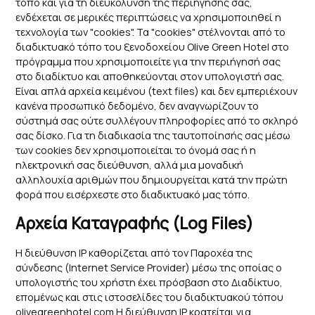
τόπο και για τη διευκόλυνση της περιήγησής σας,
ενδέχεται σε μερικές περιπτώσεις να χρησιμοποιηθεί η
τεχνολογία των "cookies". Τα "cookies" στέλνονται από το
διαδικτυακό τόπο του ξενοδοχείου Olive Green Hotel στο
πρόγραμμα που χρησιμοποιείτε για την περιήγησή σας
στο διαδίκτυο και αποθηκεύονται στον υπολογιστή σας.
Είναι απλά αρχεία κειμένου (text files) και δεν εμπεριέχουν
κανένα προσωπικό δεδομένο, δεν αναγνωρίζουν το
σύστημά σας ούτε συλλέγουν πληροφορίες από το σκληρό
σας δίσκο. Για τη διαδικασία της ταυτοποίησής σας μέσω
των cookies δεν χρησιμοποιείται το όνομά σας ή η
ηλεκτρονική σας διεύθυνση, αλλά μια μοναδική
αλληλουχία αριθμών που δημιουργείται κατά την πρώτη
φορά που εισέρχεστε στο διαδικτυακό μας τόπο.
Αρχεία Καταγραφής (Log Files)
Η διεύθυνση IP καθορίζεται από τον Παροχέα της
σύνδεσης (Internet Service Provider) μέσω της οποίας ο
υπολογιστής του χρήστη έχει πρόσβαση στο Διαδίκτυο,
επομένως και στις ιστοσελίδες του διαδικτυακού τόπου
olivegreenhotel.com Η διεύθυνση IP κρατείται για